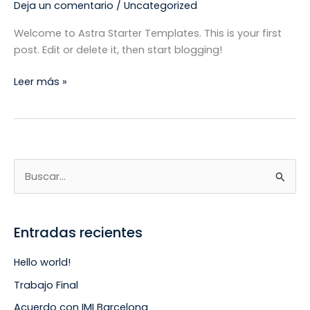
Deja un comentario
/
Uncategorized
Welcome to Astra Starter Templates. This is your first
post. Edit or delete it, then start blogging!
Leer más »
B
u
s
Entradas recientes
c
a
Hello world!
r
Trabajo Final
p
Acuerdo con IMI Barcelona