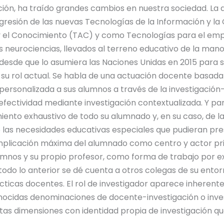
olución, ha traído grandes cambios en nuestra sociedad. La
gresión de las nuevas Tecnologías de la Información y la
 el Conocimiento (TAC) y como Tecnologías para el empo
 neurociencias, llevados al terreno educativo de la mano
(desde que lo asumiera las Naciones Unidas en 2015 para
u rol actual. Se habla de una actuación docente basada e
 personalizada a sus alumnos a través de la investigación
ectividad mediante investigación contextualizada. Y para
ento exhaustivo de todo su alumnado y, en su caso, de la
o las necesidades educativas especiales que pudieran p
mplicación máxima del alumnado como centro y actor princ
umnos y su propio profesor, como forma de trabajo por e
todo lo anterior se dé cuenta a otros colegas de su entor
ticas docentes. El rol de investigador aparece inherente
conocidas denominaciones de docente-investigación o inve
ntas dimensiones con identidad propia de investigación q