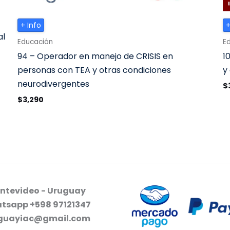
+ Info
+
al
Educación
E
94 – Operador en manejo de CRISIS en
1
personas con TEA y otras condiciones
y
neurodivergentes
$
$
3,290
ntevideo - Uruguay
tsapp +598 97121347
guayiac@gmail.com